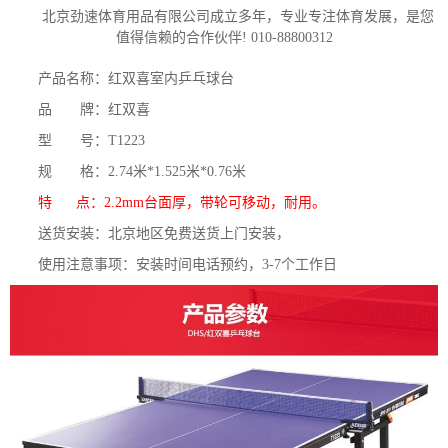
北京劲速体育用品有限公司成立多年，专业专注体育发展，是您
值得信赖的合作伙伴! 010-88800312
产品名称：红双喜室内乒乓球台
品 牌：红双喜
型 号：T1223
规 格：
2.74米*1.525米*0.76米
特
点：2.2mm台面厚，带轮可移动，耐用。
送货安装：北京地区免费送货上门安装，
使用注意事项：安装时间电话预约，3-7个工作日