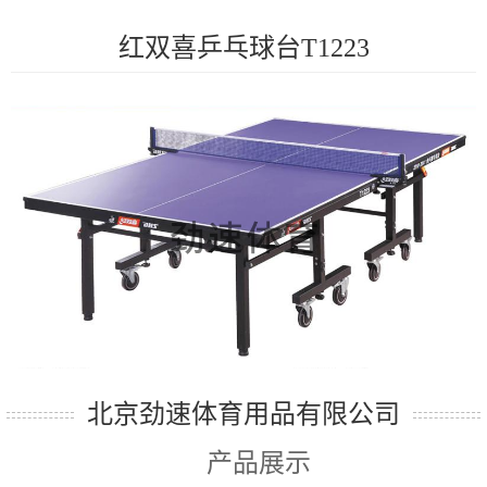
红双喜乒乓球台T1223
北京劲速体育用品有限公司
产品展示