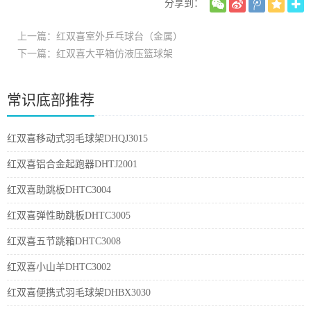
分享到：
上一篇：红双喜室外乒乓球台（金属）
下一篇：红双喜大平箱仿液压篮球架
常识底部推荐
红双喜移动式羽毛球架DHQJ3015
红双喜铝合金起跑器DHTJ2001
红双喜助跳板DHTC3004
红双喜弹性助跳板DHTC3005
红双喜五节跳箱DHTC3008
红双喜小山羊DHTC3002
红双喜便携式羽毛球架DHBX3030