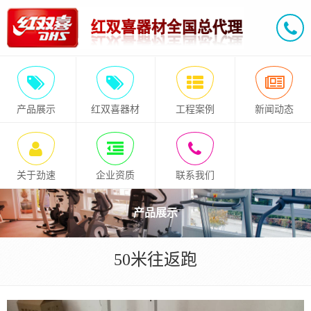
产品展示
红双喜器材
工程案例
新闻动态
关于劲速
企业资质
联系我们
产品展示
50米往返跑