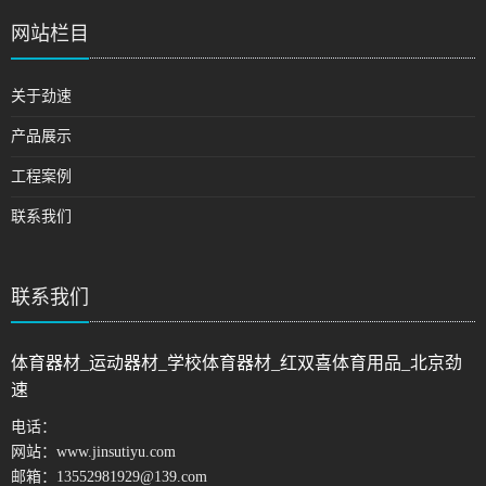
网站栏目
关于劲速
产品展示
工程案例
联系我们
联系我们
体育器材_运动器材_学校体育器材_红双喜体育用品_北京劲
速
电话：
网站：
www.jinsutiyu.com
邮箱：
13552981929@139.com