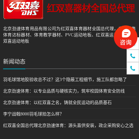
北京劲速体育用品有限公司为红双喜体育器材全国总代理，专业销售
体育达标器材、体育教学器材、PVC运动地板、红双喜运动地胶、红
双喜运动地板
1355
新闻动态
0108
羽毛球馆地胶验收总不过？这3个隐蔽工程细节，施工队都忽略了
北京劲速体育：以专业品质与硬核实力，筑牢校园体育安全防线
北京劲速体育：以红双喜之名，铸就全民运动的品质基石
李宁战戟8000羽毛球拍怎么样？
红双喜全国总代理北京劲速体育：源头直供安装，政企采购安心之选