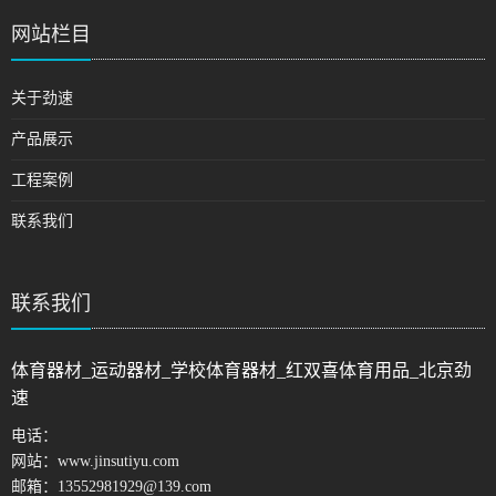
网站栏目
关于劲速
产品展示
工程案例
联系我们
联系我们
体育器材_运动器材_学校体育器材_红双喜体育用品_北京劲
速
电话：
网站：
www.jinsutiyu.com
邮箱：
13552981929@139.com