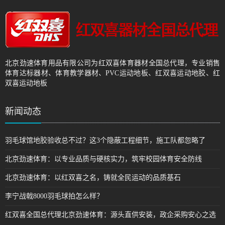
北京劲速体育用品有限公司为红双喜体育器材全国总代理，专业销售
体育达标器材、体育教学器材、PVC运动地板、红双喜运动地胶、红
双喜运动地板
新闻动态
羽毛球馆地胶验收总不过？这3个隐蔽工程细节，施工队都忽略了
北京劲速体育：以专业品质与硬核实力，筑牢校园体育安全防线
北京劲速体育：以红双喜之名，铸就全民运动的品质基石
李宁战戟8000羽毛球拍怎么样？
红双喜全国总代理北京劲速体育：源头直供安装，政企采购安心之选