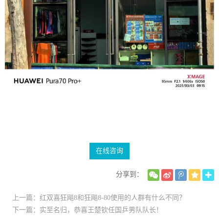
在线咨询
分享到：
上一篇：红双喜狂飚8和狂飚8-80使用的人群有什么不同？
下一篇：实至名归，恭喜王楚钦任国乒男队队长！