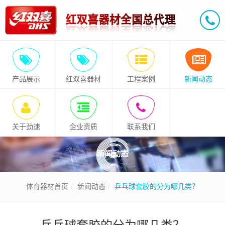
产品展示
红双喜器材
工程案例
新闻动态
关于劲速
企业资质
联系我们
新闻动态
体育器材首页
新闻动态
乒乓球套胶的分为哪几类？