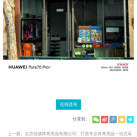
在线咨询
分享到：
上一篇：北京劲速体育用品有限公司：打造专业体育用品一站式采