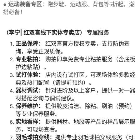
●
运动装备专区
：跑步鞋、运动服、背包等6折起，潮
搭必备！
（
李宁| 红双喜线下实体专卖店
） 专属服务
正品保障：
红双喜官方授权专卖，支持防伪查
询，享受正规质保。
专业粘拍：
购拍即享免费专业粘拍服务（含底板
护边粘贴）。
试打体验：
店内设有试打区，可现场体验多款经
典及热门配置（请提前预约）。
器材调试：
针对进阶及以上客户，提供一对一器
材搭配咨询与调试建议。
保养维护：
提供胶皮清洁、除粘、刷油（预约）
等专业保养服务。
实地看样：
提供器材、地胶等产品的样品展示服
务，可现场查看。
羽毛球拍穿线：
提供专业羽毛球拍穿线服务（可