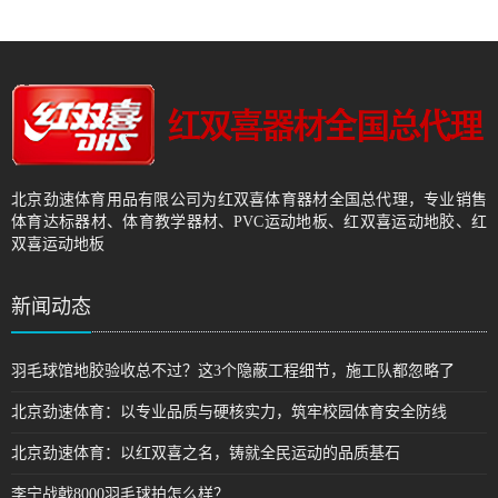
北京劲速体育用品有限公司为红双喜体育器材全国总代理，专业销售
体育达标器材、体育教学器材、PVC运动地板、红双喜运动地胶、红
双喜运动地板
新闻动态
羽毛球馆地胶验收总不过？这3个隐蔽工程细节，施工队都忽略了
北京劲速体育：以专业品质与硬核实力，筑牢校园体育安全防线
北京劲速体育：以红双喜之名，铸就全民运动的品质基石
李宁战戟8000羽毛球拍怎么样？