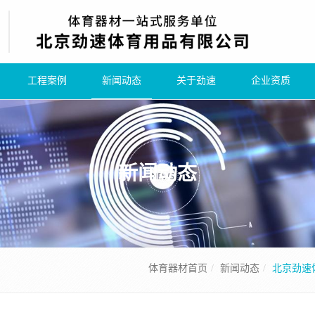
工程案例
新闻动态
关于劲速
企业资质
新闻动态
体育器材首页
新闻动态
北京劲速