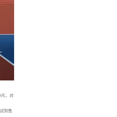
000元，对
试到售