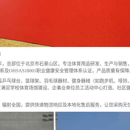
赖
10年，总部位于北京市石景山区，专注体育用品研发、生产与销售
管理体系及OHSAS18001职业健康安全管理体系认证，产品质量有保
盖乒乓球台、篮球架、羽毛球器材、健身器械（如跑步机、哑铃
可满足学校体育场馆建设、企事业单位员工活动中心打造、社区
，辐射全国，提供快速物流响应及本地化售后服务，让您采购无